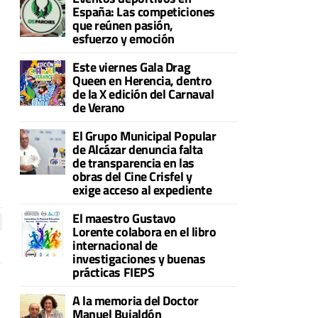
España: Las competiciones
que reúnen pasión,
esfuerzo y emoción
Este viernes Gala Drag
Queen en Herencia, dentro
de la X edición del Carnaval
de Verano
El Grupo Municipal Popular
de Alcázar denuncia falta
de transparencia en las
obras del Cine Crisfel y
exige acceso al expediente
El maestro Gustavo
Lorente colabora en el libro
internacional de
investigaciones y buenas
prácticas FIEPS
A la memoria del Doctor
Manuel Bujaldón