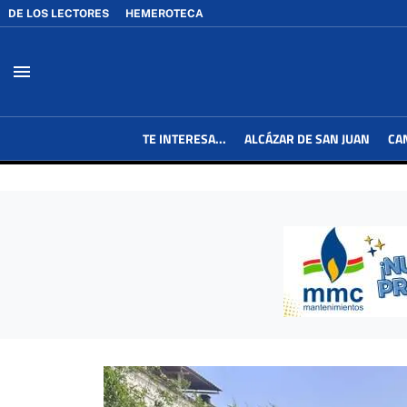
DE LOS LECTORES
HEMEROTECA
menu
TE INTERESA...
ALCÁZAR DE SAN JUAN
CA