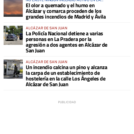
NO EXISTE NINGÚN INCENDIO ACTIVO EN LA
El olor a quemado y el humo en
COMARCA
Alcázar y comarca proceden de los
grandes incendios de Madrid y Ávila
ALCÁZAR DE SAN JUAN
La Policía Nacional detiene a varias
personas en La Pradera por la
agresión a dos agentes en Alcázar de
San Juan
ALCÁZAR DE SAN JUAN
Un incendio calcina un pino y alcanza
la carpa de un establecimiento de
hostelería en la calle Los Ángeles de
Alcázar de San Juan