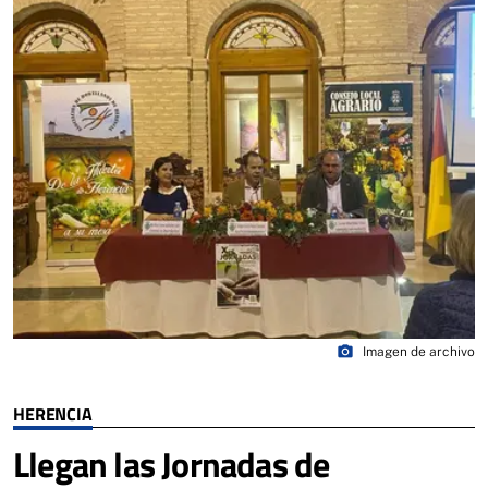
photo_camera
Imagen de archivo
HERENCIA
Llegan las Jornadas de