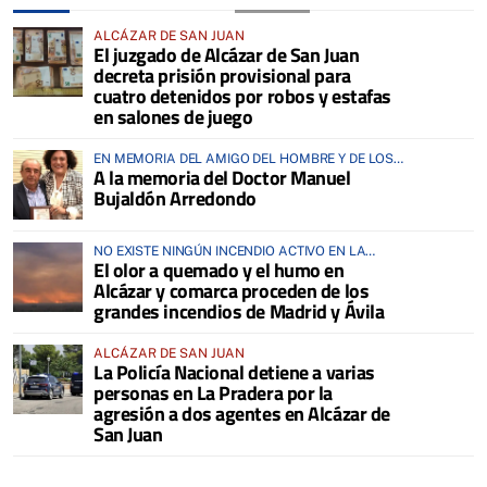
ALCÁZAR DE SAN JUAN
El juzgado de Alcázar de San Juan
decreta prisión provisional para
cuatro detenidos por robos y estafas
en salones de juego
EN MEMORIA DEL AMIGO DEL HOMBRE Y DE LOS
A la memoria del Doctor Manuel
ANIMALES
Bujaldón Arredondo
NO EXISTE NINGÚN INCENDIO ACTIVO EN LA
El olor a quemado y el humo en
COMARCA
Alcázar y comarca proceden de los
grandes incendios de Madrid y Ávila
ALCÁZAR DE SAN JUAN
La Policía Nacional detiene a varias
personas en La Pradera por la
agresión a dos agentes en Alcázar de
San Juan