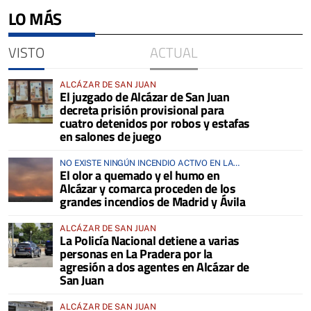
LO MÁS
VISTO
ACTUAL
ALCÁZAR DE SAN JUAN
El juzgado de Alcázar de San Juan
decreta prisión provisional para
cuatro detenidos por robos y estafas
en salones de juego
NO EXISTE NINGÚN INCENDIO ACTIVO EN LA
El olor a quemado y el humo en
COMARCA
Alcázar y comarca proceden de los
grandes incendios de Madrid y Ávila
ALCÁZAR DE SAN JUAN
La Policía Nacional detiene a varias
personas en La Pradera por la
agresión a dos agentes en Alcázar de
San Juan
ALCÁZAR DE SAN JUAN