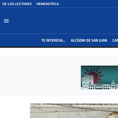
DE LOS LECTORES
HEMEROTECA
menu
TE INTERESA...
ALCÁZAR DE SAN JUAN
CA