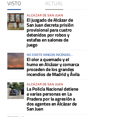
VISTO
ACTUAL
ALCÁZAR DE SAN JUAN
El juzgado de Alcázar de
San Juan decreta prisión
provisional para cuatro
detenidos por robos y
estafas en salones de
juego
NO EXISTE NINGÚN INCENDIO
El olor a quemado y el
ACTIVO EN LA COMARCA
humo en Alcázar y comarca
proceden de los grandes
incendios de Madrid y Ávila
ALCÁZAR DE SAN JUAN
La Policía Nacional detiene
a varias personas en La
Pradera por la agresión a
dos agentes en Alcázar de
San Juan