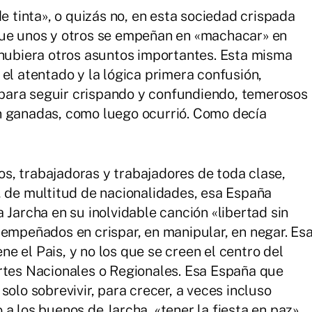
de tinta», o quizás no, en esta sociedad crispada
que unos y otros se empeñan en «machacar» en
 hubiera otros asuntos importantes. Esta misma
el atentado y la lógica primera confusión,
para seguir crispando y confundiendo, temerosos
n ganadas, como luego ocurrió. Como decía
s, trabajadoras y trabajadores de toda clase,
, de multitud de nacionalidades, esa España
 Jarcha en su inolvidable canción «libertad sin
 empeñados en crispar, en manipular, en negar. Es
e el Pais, y no los que se creen el centro del
rtes Nacionales o Regionales. Esa España que
solo sobrevivir, para crecer, a veces incluso
a los buenos de Jarcha, «tener la fiesta en paz».