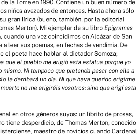
 de la Torre en 1990. Contiene un buen número de
los niños avezados de entonces. Hasta ahora sólo
u gran lírica (bueno, también, por la editorial
homas Merton). Mi ejemplar de su libro
Epigramas
a, cuando una vez coincidimos en Alcázar de San
 a leer sus poemas, en fechas de vendimia. De
 el poeta hace hablar al dictador Somoza;
a que el pueblo me erigió esta estatua porque yo
o mismo. Ni tampoco que pretenda pasar con ella a
lo la derribará un día. Ni que haya querido erigirme
uerto no me erigiréis vosotros: sino que erigí esta
enal en otros géneros suyos: un librito de prosas,
 no tiene desperdicio, de Thomas Merton, conocido
 cisterciense, maestro de novicios cuando Cardenal