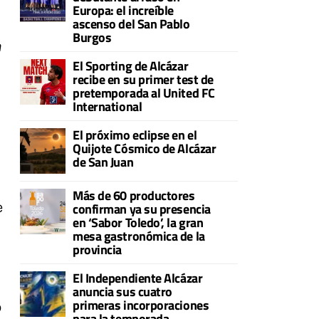
Europa: el increíble
ascenso del San Pablo
Burgos
a
El Sporting de Alcázar
recibe en su primer test de
pretemporada al United FC
International
El próximo eclipse en el
Quijote Cósmico de Alcázar
de San Juan
Más de 60 productores
e
confirman ya su presencia
en ‘Sabor Toledo’, la gran
mesa gastronómica de la
provincia
El Independiente Alcázar
anuncia sus cuatro
primeras incorporaciones
o
para la temporada