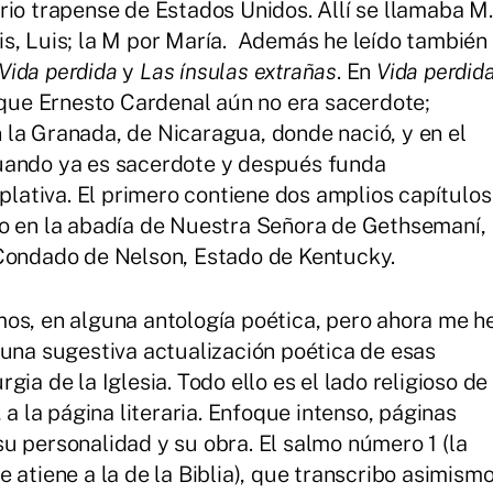
rio trapense de Estados Unidos. Allí se llamaba M.
s, Luis; la M por María. Además he leído también
Vida perdida
y
Las ínsulas extrañas
. En
Vida perdid
n que Ernesto Cardenal aún no era sacerdote;
la Granada, de Nicaragua, donde nació, y en el
uando ya es sacerdote y después funda
ativa. El primero contiene dos amplios capítulos
io en la abadía de Nuestra Señora de Gethsemaní,
 Condado de Nelson, Estado de Kentucky.
os, en alguna antología poética, pero ahora me h
 una sugestiva actualización poética de esas
urgia de la Iglesia. Todo ello es el lado religioso de
 a la página literaria. Enfoque intenso, páginas
u personalidad y su obra. El salmo número 1 (la
 atiene a la de la Biblia), que transcribo asimism