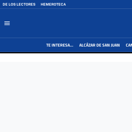
DE LOS LECTORES
HEMEROTECA
menu
TE INTERESA...
ALCÁZAR DE SAN JUAN
CA