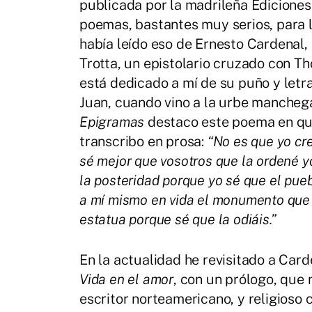
publicada por la madrileña Ediciones
poemas, bastantes muy serios, para 
había leído eso de Ernesto Cardenal, s
Trotta, un epistolario cruzado con T
está dedicado a mí de su puño y letr
Juan, cuando vino a la urbe manchega
Epigramas
destaco este poema en que
transcribo en prosa:
“No es que yo cre
sé mejor que vosotros que la ordené y
la posteridad porque yo sé que el pueb
a mí mismo en vida el monumento que m
estatua porque sé que la odiáis.”
En la actualidad he revisitado a Card
Vida en el amor
, con un prólogo, que
escritor norteamericano, y religioso