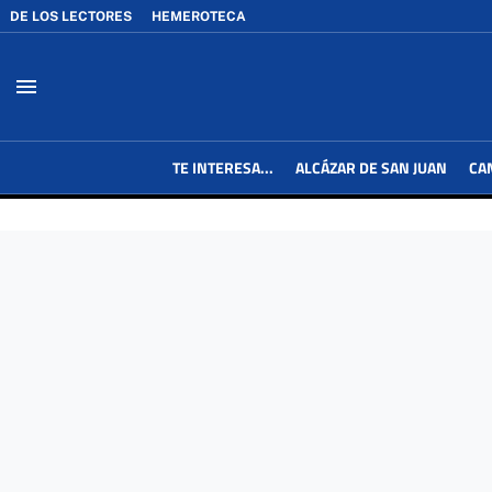
DE LOS LECTORES
HEMEROTECA
menu
TE INTERESA...
ALCÁZAR DE SAN JUAN
CA