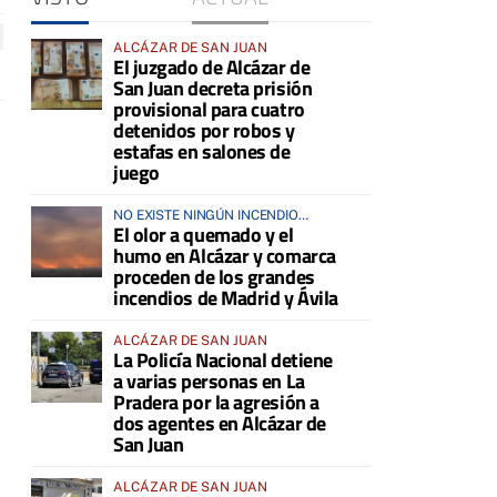
ALCÁZAR DE SAN JUAN
El juzgado de Alcázar de
San Juan decreta prisión
provisional para cuatro
detenidos por robos y
estafas en salones de
juego
NO EXISTE NINGÚN INCENDIO
El olor a quemado y el
ACTIVO EN LA COMARCA
humo en Alcázar y comarca
proceden de los grandes
incendios de Madrid y Ávila
ALCÁZAR DE SAN JUAN
La Policía Nacional detiene
a varias personas en La
Pradera por la agresión a
dos agentes en Alcázar de
San Juan
ALCÁZAR DE SAN JUAN