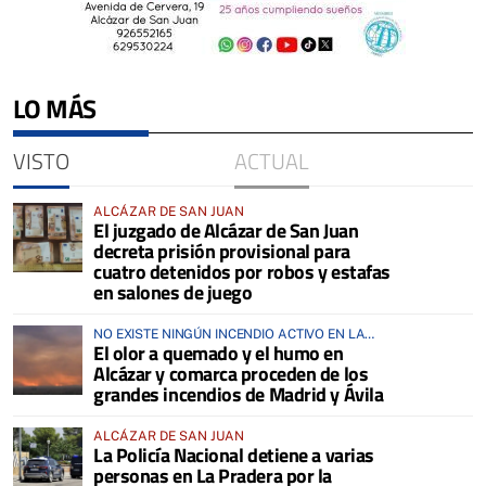
LO MÁS
VISTO
ACTUAL
ALCÁZAR DE SAN JUAN
El juzgado de Alcázar de San Juan
decreta prisión provisional para
cuatro detenidos por robos y estafas
en salones de juego
NO EXISTE NINGÚN INCENDIO ACTIVO EN LA
El olor a quemado y el humo en
COMARCA
Alcázar y comarca proceden de los
grandes incendios de Madrid y Ávila
ALCÁZAR DE SAN JUAN
La Policía Nacional detiene a varias
personas en La Pradera por la