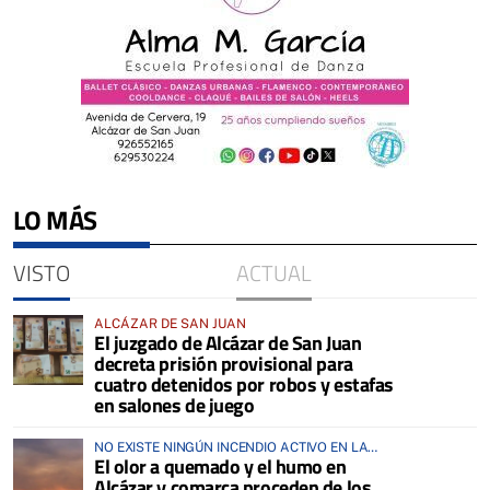
LO MÁS
VISTO
ACTUAL
ALCÁZAR DE SAN JUAN
El juzgado de Alcázar de San Juan
decreta prisión provisional para
cuatro detenidos por robos y estafas
en salones de juego
NO EXISTE NINGÚN INCENDIO ACTIVO EN LA
El olor a quemado y el humo en
COMARCA
Alcázar y comarca proceden de los