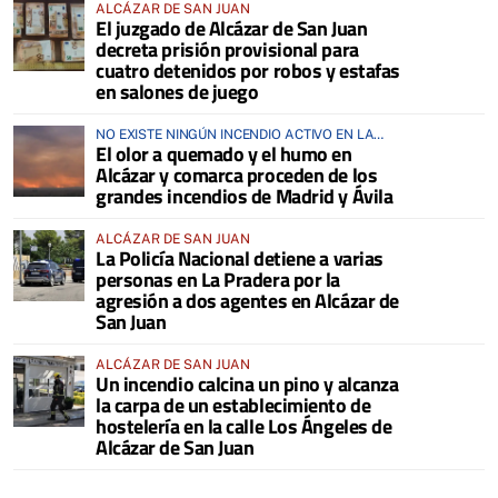
ALCÁZAR DE SAN JUAN
El juzgado de Alcázar de San Juan
decreta prisión provisional para
cuatro detenidos por robos y estafas
en salones de juego
NO EXISTE NINGÚN INCENDIO ACTIVO EN LA
El olor a quemado y el humo en
COMARCA
Alcázar y comarca proceden de los
grandes incendios de Madrid y Ávila
ALCÁZAR DE SAN JUAN
La Policía Nacional detiene a varias
personas en La Pradera por la
agresión a dos agentes en Alcázar de
San Juan
ALCÁZAR DE SAN JUAN
Un incendio calcina un pino y alcanza
la carpa de un establecimiento de
hostelería en la calle Los Ángeles de
Alcázar de San Juan