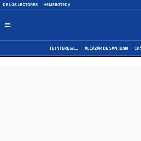
DE LOS LECTORES
HEMEROTECA
menu
TE INTERESA...
ALCÁZAR DE SAN JUAN
CA