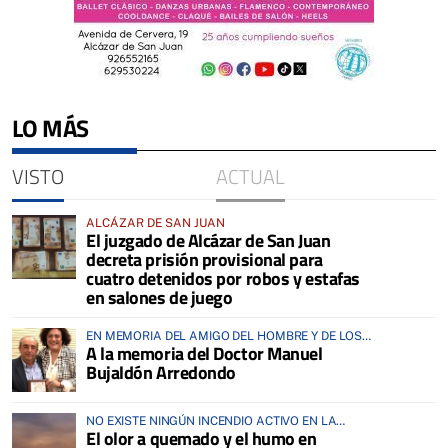
LO MÁS
VISTO
ACTUAL
ALCÁZAR DE SAN JUAN
El juzgado de Alcázar de San Juan
decreta prisión provisional para
cuatro detenidos por robos y estafas
en salones de juego
EN MEMORIA DEL AMIGO DEL HOMBRE Y DE LOS
A la memoria del Doctor Manuel
ANIMALES
Bujaldón Arredondo
NO EXISTE NINGÚN INCENDIO ACTIVO EN LA
El olor a quemado y el humo en
COMARCA