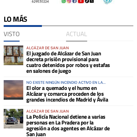
LO MÁS
VISTO
ACTUAL
ALCÁZAR DE SAN JUAN
El juzgado de Alcázar de San Juan
decreta prisión provisional para
cuatro detenidos por robos y estafas
en salones de juego
NO EXISTE NINGÚN INCENDIO ACTIVO EN LA
El olor a quemado y el humo en
COMARCA
Alcázar y comarca proceden de los
grandes incendios de Madrid y Ávila
ALCÁZAR DE SAN JUAN
La Policía Nacional detiene a varias
personas en La Pradera por la
agresión a dos agentes en Alcázar de
San Juan