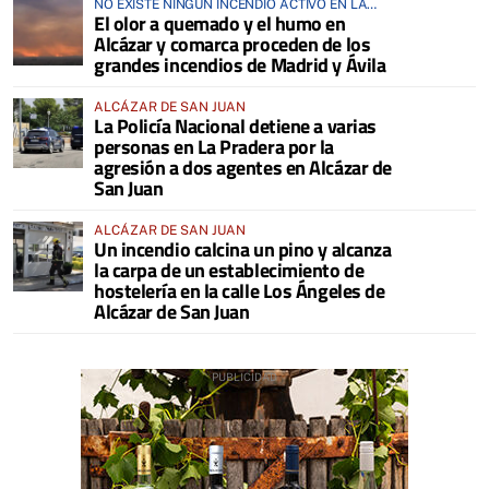
NO EXISTE NINGÚN INCENDIO ACTIVO EN LA
El olor a quemado y el humo en
COMARCA
Alcázar y comarca proceden de los
grandes incendios de Madrid y Ávila
ALCÁZAR DE SAN JUAN
La Policía Nacional detiene a varias
personas en La Pradera por la
agresión a dos agentes en Alcázar de
San Juan
ALCÁZAR DE SAN JUAN
Un incendio calcina un pino y alcanza
la carpa de un establecimiento de
hostelería en la calle Los Ángeles de
Alcázar de San Juan