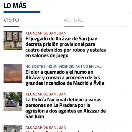
LO MÁS
VISTO
ACTUAL
ALCÁZAR DE SAN JUAN
El juzgado de Alcázar de San Juan
decreta prisión provisional para
cuatro detenidos por robos y estafas
en salones de juego
NO EXISTE NINGÚN INCENDIO ACTIVO EN LA
El olor a quemado y el humo en
COMARCA
Alcázar y comarca proceden de los
grandes incendios de Madrid y Ávila
ALCÁZAR DE SAN JUAN
La Policía Nacional detiene a varias
personas en La Pradera por la
agresión a dos agentes en Alcázar de
San Juan
ALCÁZAR DE SAN JUAN