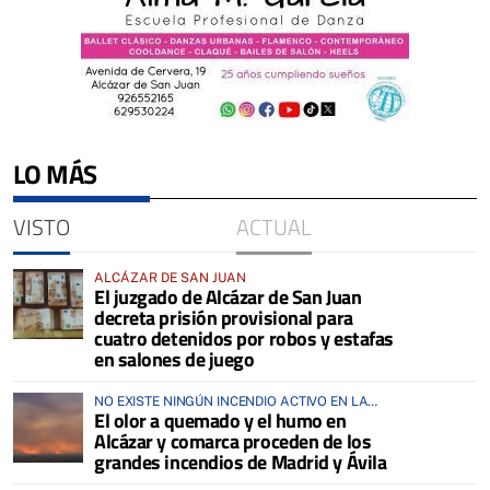
LO MÁS
VISTO
ACTUAL
ALCÁZAR DE SAN JUAN
El juzgado de Alcázar de San Juan
decreta prisión provisional para
cuatro detenidos por robos y estafas
en salones de juego
NO EXISTE NINGÚN INCENDIO ACTIVO EN LA
El olor a quemado y el humo en
COMARCA
Alcázar y comarca proceden de los
grandes incendios de Madrid y Ávila