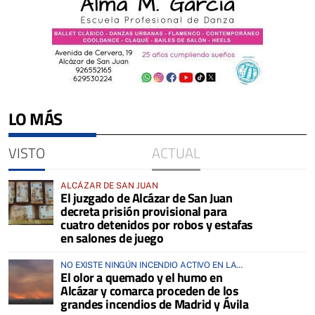
LO MÁS
VISTO
ACTUAL
ALCÁZAR DE SAN JUAN
El juzgado de Alcázar de San Juan
decreta prisión provisional para
cuatro detenidos por robos y estafas
en salones de juego
NO EXISTE NINGÚN INCENDIO ACTIVO EN LA
El olor a quemado y el humo en
COMARCA
Alcázar y comarca proceden de los
grandes incendios de Madrid y Ávila