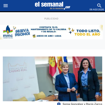
menu
search
06 AGO 2026
photo_camera
Sonia González y Rocío Zarco