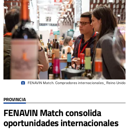
photo_camera
FENAVIN Match. Compradores internacionales_ Reino Unido
PROVINCIA
FENAVIN Match consolida
oportunidades internacionales