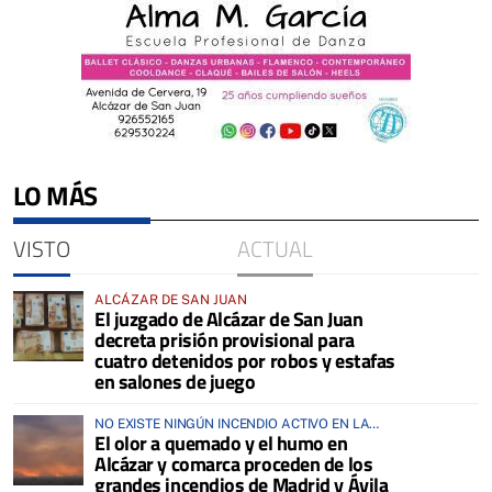
LO MÁS
VISTO
ACTUAL
ALCÁZAR DE SAN JUAN
El juzgado de Alcázar de San Juan
decreta prisión provisional para
cuatro detenidos por robos y estafas
en salones de juego
NO EXISTE NINGÚN INCENDIO ACTIVO EN LA
El olor a quemado y el humo en
COMARCA
Alcázar y comarca proceden de los
grandes incendios de Madrid y Ávila