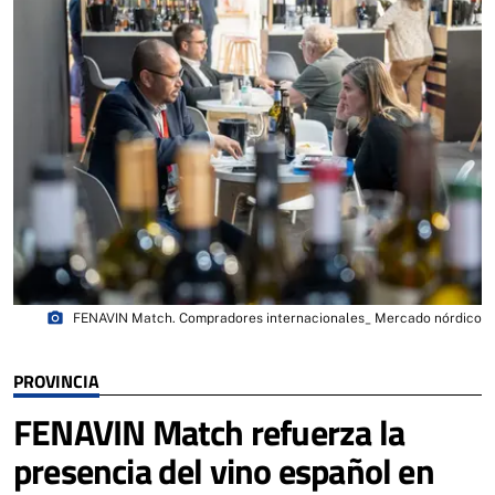
photo_camera
FENAVIN Match. Compradores internacionales_ Mercado nórdico
PROVINCIA
FENAVIN Match refuerza la
presencia del vino español en