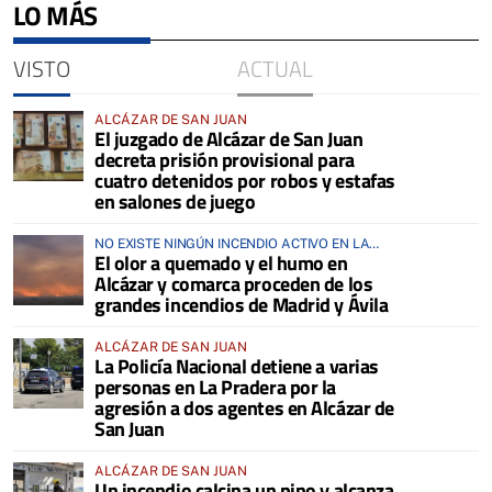
LO MÁS
VISTO
ACTUAL
ALCÁZAR DE SAN JUAN
El juzgado de Alcázar de San Juan
decreta prisión provisional para
cuatro detenidos por robos y estafas
en salones de juego
NO EXISTE NINGÚN INCENDIO ACTIVO EN LA
El olor a quemado y el humo en
COMARCA
Alcázar y comarca proceden de los
grandes incendios de Madrid y Ávila
ALCÁZAR DE SAN JUAN
La Policía Nacional detiene a varias
personas en La Pradera por la
agresión a dos agentes en Alcázar de
San Juan
ALCÁZAR DE SAN JUAN
Un incendio calcina un pino y alcanza