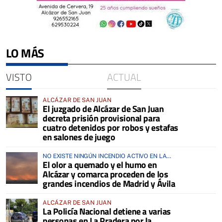
LO MÁS
VISTO
ACTUAL
ALCÁZAR DE SAN JUAN
El juzgado de Alcázar de San Juan
decreta prisión provisional para
cuatro detenidos por robos y estafas
en salones de juego
NO EXISTE NINGÚN INCENDIO ACTIVO EN LA
El olor a quemado y el humo en
COMARCA
Alcázar y comarca proceden de los
grandes incendios de Madrid y Ávila
ALCÁZAR DE SAN JUAN
La Policía Nacional detiene a varias
personas en La Pradera por la