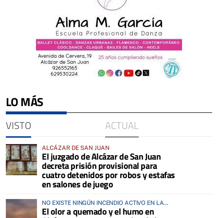
LO MÁS
VISTO
ACTUAL
ALCÁZAR DE SAN JUAN
El juzgado de Alcázar de San Juan
decreta prisión provisional para
cuatro detenidos por robos y estafas
en salones de juego
NO EXISTE NINGÚN INCENDIO ACTIVO EN LA
El olor a quemado y el humo en
COMARCA