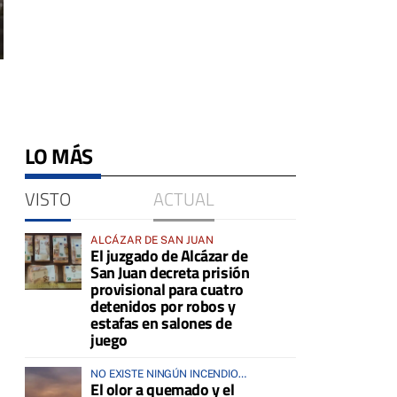
LO MÁS
VISTO
ACTUAL
ALCÁZAR DE SAN JUAN
El juzgado de Alcázar de
San Juan decreta prisión
provisional para cuatro
detenidos por robos y
estafas en salones de
juego
NO EXISTE NINGÚN INCENDIO
El olor a quemado y el
ACTIVO EN LA COMARCA