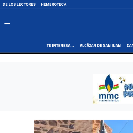
DE LOS LECTORES
HEMEROTECA
menu
TE INTERESA...
ALCÁZAR DE SAN JUAN
CA