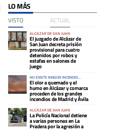
LO MÁS
VISTO
ACTUAL
ALCÁZAR DE SAN JUAN
El juzgado de Alcázar de
San Juan decreta prisión
provisional para cuatro
detenidos por robos y
estafas en salones de
juego
NO EXISTE NINGÚN INCENDIO
El olor a quemado y el
ACTIVO EN LA COMARCA
humo en Alcázar y comarca
proceden de los grandes
incendios de Madrid y Ávila
ALCÁZAR DE SAN JUAN
La Policía Nacional detiene
a varias personas en La
Pradera por la agresión a