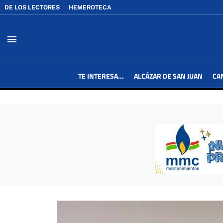
DE LOS LECTORES
HEMEROTECA
menu
TE INTERESA...
ALCÁZAR DE SAN JUAN
CA