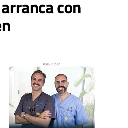
 arranca con
en
2