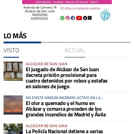
LO MÁS
VISTO
ACTUAL
ALCÁZAR DE SAN JUAN
El juzgado de Alcázar de San Juan
decreta prisión provisional para
cuatro detenidos por robos y estafas
en salones de juego
NO EXISTE NINGÚN INCENDIO ACTIVO EN LA
El olor a quemado y el humo en
COMARCA
Alcázar y comarca proceden de los
grandes incendios de Madrid y Ávila
ALCÁZAR DE SAN JUAN
La Policía Nacional detiene a varias