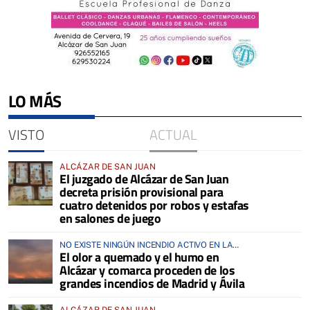
LO MÁS
VISTO
ACTUAL
ALCÁZAR DE SAN JUAN
El juzgado de Alcázar de San Juan
decreta prisión provisional para
cuatro detenidos por robos y estafas
en salones de juego
NO EXISTE NINGÚN INCENDIO ACTIVO EN LA
El olor a quemado y el humo en
COMARCA
Alcázar y comarca proceden de los
grandes incendios de Madrid y Ávila