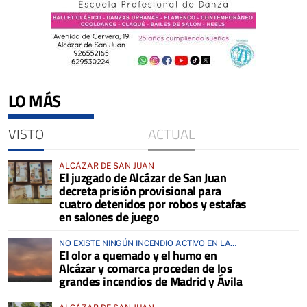
LO MÁS
VISTO
ACTUAL
ALCÁZAR DE SAN JUAN
El juzgado de Alcázar de San Juan
decreta prisión provisional para
cuatro detenidos por robos y estafas
en salones de juego
NO EXISTE NINGÚN INCENDIO ACTIVO EN LA
El olor a quemado y el humo en
COMARCA
Alcázar y comarca proceden de los
grandes incendios de Madrid y Ávila