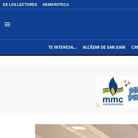
DE LOS LECTORES
HEMEROTECA
menu
TE INTERESA...
ALCÁZAR DE SAN JUAN
CA