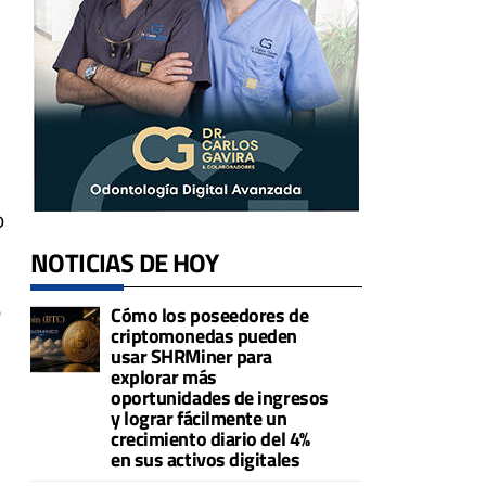
o
NOTICIAS DE HOY
o
Cómo los poseedores de
criptomonedas pueden
usar SHRMiner para
explorar más
oportunidades de ingresos
y lograr fácilmente un
crecimiento diario del 4%
en sus activos digitales