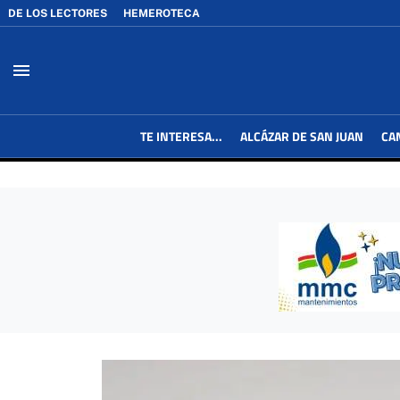
DE LOS LECTORES
HEMEROTECA
menu
TE INTERESA...
ALCÁZAR DE SAN JUAN
CA