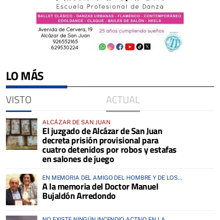
LO MÁS
VISTO
ACTUAL
ALCÁZAR DE SAN JUAN
El juzgado de Alcázar de San Juan
decreta prisión provisional para
cuatro detenidos por robos y estafas
en salones de juego
EN MEMORIA DEL AMIGO DEL HOMBRE Y DE LOS
A la memoria del Doctor Manuel
ANIMALES
Bujaldón Arredondo
NO EXISTE NINGÚN INCENDIO ACTIVO EN LA