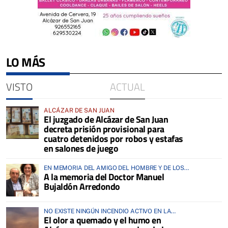
LO MÁS
VISTO
ACTUAL
ALCÁZAR DE SAN JUAN
El juzgado de Alcázar de San Juan
decreta prisión provisional para
cuatro detenidos por robos y estafas
en salones de juego
EN MEMORIA DEL AMIGO DEL HOMBRE Y DE LOS
A la memoria del Doctor Manuel
ANIMALES
Bujaldón Arredondo
NO EXISTE NINGÚN INCENDIO ACTIVO EN LA
El olor a quemado y el humo en
COMARCA