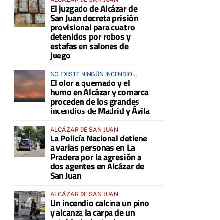
El juzgado de Alcázar de
San Juan decreta prisión
provisional para cuatro
detenidos por robos y
estafas en salones de
juego
NO EXISTE NINGÚN INCENDIO
El olor a quemado y el
ACTIVO EN LA COMARCA
humo en Alcázar y comarca
proceden de los grandes
incendios de Madrid y Ávila
ALCÁZAR DE SAN JUAN
La Policía Nacional detiene
a varias personas en La
Pradera por la agresión a
dos agentes en Alcázar de
San Juan
ALCÁZAR DE SAN JUAN
Un incendio calcina un pino
y alcanza la carpa de un