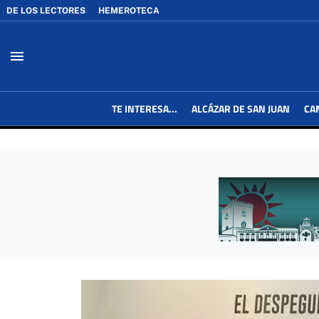
DE LOS LECTORES
HEMEROTECA
menu
TE INTERESA...
ALCÁZAR DE SAN JUAN
CA