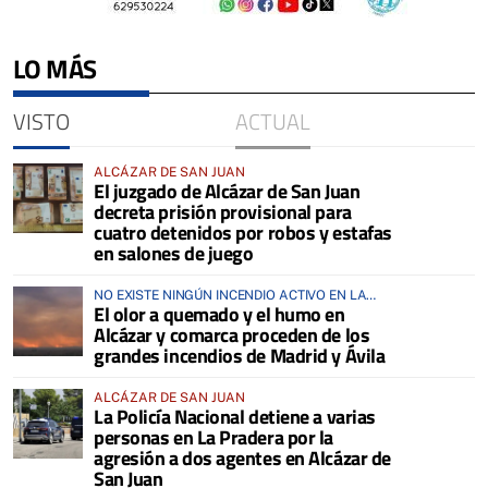
LO MÁS
VISTO
ACTUAL
ALCÁZAR DE SAN JUAN
El juzgado de Alcázar de San Juan
decreta prisión provisional para
cuatro detenidos por robos y estafas
en salones de juego
NO EXISTE NINGÚN INCENDIO ACTIVO EN LA
El olor a quemado y el humo en
COMARCA
Alcázar y comarca proceden de los
grandes incendios de Madrid y Ávila
ALCÁZAR DE SAN JUAN
La Policía Nacional detiene a varias
personas en La Pradera por la
agresión a dos agentes en Alcázar de
San Juan