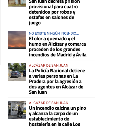
San Juan decreta prisión
provisional para cuatro
detenidos por robos y
estafas en salones de
juego
NO EXISTE NINGÚN INCENDIO
El olor a quemado y el
ACTIVO EN LA COMARCA
humo en Alcázar y comarca
proceden de los grandes
incendios de Madrid y Ávila
ALCÁZAR DE SAN JUAN
La Policía Nacional detiene
a varias personas en La
Pradera por la agresión a
dos agentes en Alcázar de
San Juan
ALCÁZAR DE SAN JUAN
Un incendio calcina un pino
y alcanza la carpa de un
establecimiento de
hostelería en la calle Los