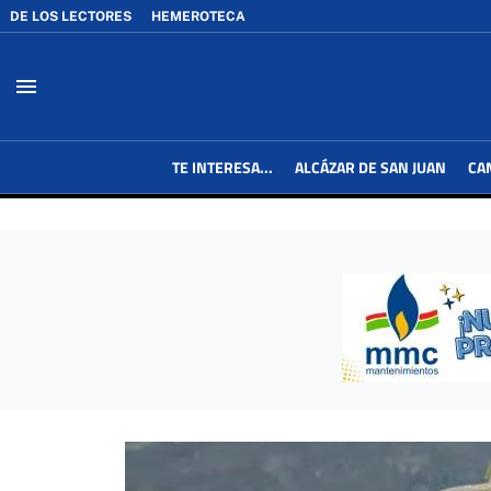
DE LOS LECTORES
HEMEROTECA
menu
TE INTERESA...
ALCÁZAR DE SAN JUAN
CA