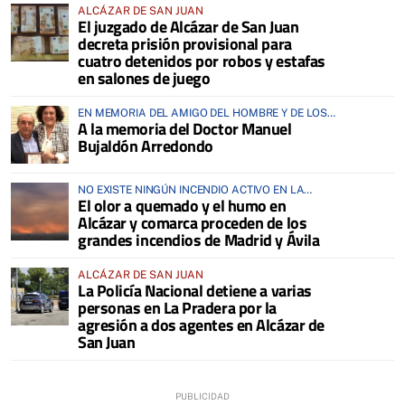
ALCÁZAR DE SAN JUAN
El juzgado de Alcázar de San Juan
decreta prisión provisional para
cuatro detenidos por robos y estafas
en salones de juego
EN MEMORIA DEL AMIGO DEL HOMBRE Y DE LOS
A la memoria del Doctor Manuel
ANIMALES
Bujaldón Arredondo
NO EXISTE NINGÚN INCENDIO ACTIVO EN LA
El olor a quemado y el humo en
COMARCA
Alcázar y comarca proceden de los
grandes incendios de Madrid y Ávila
ALCÁZAR DE SAN JUAN
La Policía Nacional detiene a varias
personas en La Pradera por la
agresión a dos agentes en Alcázar de
San Juan