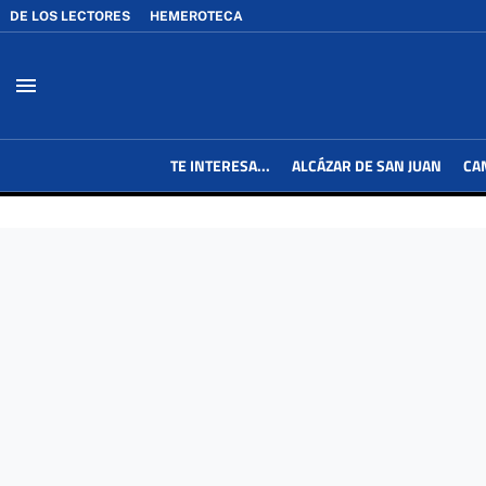
DE LOS LECTORES
HEMEROTECA
menu
TE INTERESA...
ALCÁZAR DE SAN JUAN
CA