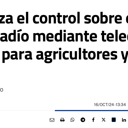
a el control sobre 
gadío mediante tele
 para agricultores 
no
16/OCT/24
- 13:34