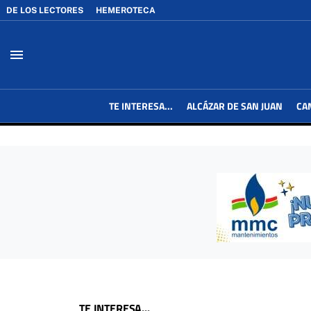
DE LOS LECTORES
HEMEROTECA
menu
TE INTERESA...
ALCÁZAR DE SAN JUAN
CA
TE INTERESA...