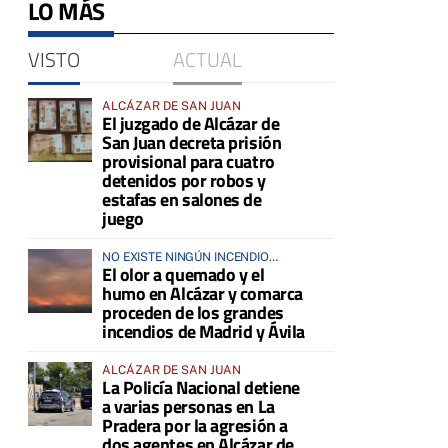
LO MÁS
VISTO
ACTUAL
ALCÁZAR DE SAN JUAN
El juzgado de Alcázar de
San Juan decreta prisión
provisional para cuatro
detenidos por robos y
estafas en salones de
juego
NO EXISTE NINGÚN INCENDIO
El olor a quemado y el
ACTIVO EN LA COMARCA
humo en Alcázar y comarca
proceden de los grandes
incendios de Madrid y Ávila
ALCÁZAR DE SAN JUAN
La Policía Nacional detiene
a varias personas en La
Pradera por la agresión a
dos agentes en Alcázar de