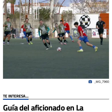
photo_camera
_MG_7960
TE INTERESA...
Guía del aficionado en La