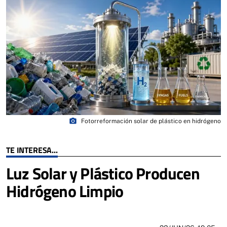
photo_camera
Fotorreformación solar de plástico en hidrógeno
TE INTERESA...
Luz Solar y Plástico Producen
Hidrógeno Limpio