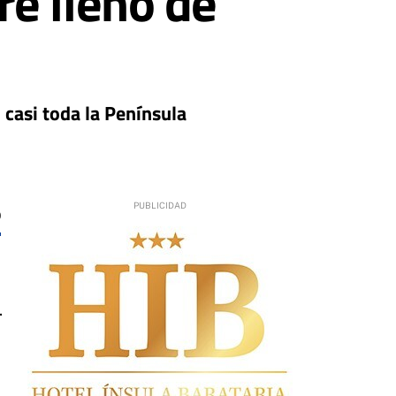
e lleno de
 casi toda la Península
0
.
,