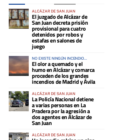
ALCÁZAR DE SAN JUAN
El juzgado de Alcázar de
San Juan decreta prisión
provisional para cuatro
detenidos por robos y
estafas en salones de
juego
NO EXISTE NINGÚN INCENDIO
El olor a quemado y el
ACTIVO EN LA COMARCA
humo en Alcázar y comarca
proceden de los grandes
incendios de Madrid y Ávila
ALCÁZAR DE SAN JUAN
La Policía Nacional detiene
a varias personas en La
Pradera por la agresión a
dos agentes en Alcázar de
San Juan
ALCÁZAR DE SAN JUAN