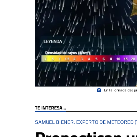
photo_camera
En la jornada del 
TE INTERESA...
SAMUEL BIENER, EXPERTO DE METEORED (