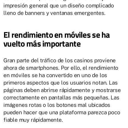
impresión general que un diseño complicado
lleno de banners y ventanas emergentes.
El rendimiento en móviles se ha
vuelto más importante
Gran parte del tráfico de los casinos proviene
ahora de smartphones. Por ello, el rendimiento
en móviles se ha convertido en uno de los
primeros aspectos que los usuarios notan. Las
páginas deben abrirse rápidamente y mostrarse
correctamente en pantallas más pequeñas. Las
imágenes rotas o los botones mal ubicados
pueden hacer que una plataforma parezca poco
fiable muy rápidamente.