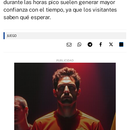
durante las horas pico suelen generar mayor
confianza con el tiempo, ya que los visitantes
saben qué esperar.
JUEGO