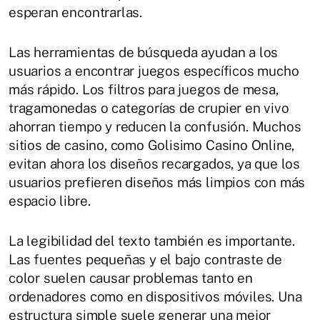
esperan encontrarlas.
Las herramientas de búsqueda ayudan a los
usuarios a encontrar juegos específicos mucho
más rápido. Los filtros para juegos de mesa,
tragamonedas o categorías de crupier en vivo
ahorran tiempo y reducen la confusión. Muchos
sitios de casino, como Golisimo Casino Online,
evitan ahora los diseños recargados, ya que los
usuarios prefieren diseños más limpios con más
espacio libre.
La legibilidad del texto también es importante.
Las fuentes pequeñas y el bajo contraste de
color suelen causar problemas tanto en
ordenadores como en dispositivos móviles. Una
estructura simple suele generar una mejor