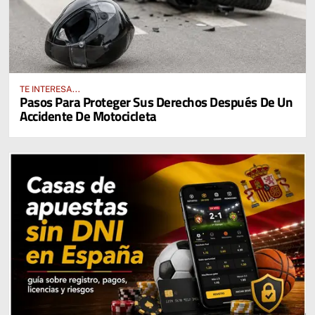
TE INTERESA...
Pasos Para Proteger Sus Derechos Después De Un
Accidente De Motocicleta