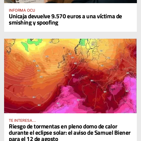
INFORMA OCU
Unicaja devuelve 9.570 euros a una víctima de
smishing y spoofing
TE INTERESA...
Riesgo de tormentas en pleno domo de calor
durante el eclipse solar: el aviso de Samuel Biener
para el 12 de agosto