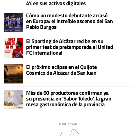
4% en sus activos digitales
Cómo un modesto debutante arrasó
en Europa: el increíble ascenso del San
Pablo Burgos
El Sporting de Alcázar recibe en su
primer test de pretemporada al United
FC International
El próximo eclipse en el Quijote
Cósmico de Alcázar de San Juan
Más de 60 productores confirman ya
su presencia en ‘Sabor Toledo’, la gran
mesa gastronómica de la provincia