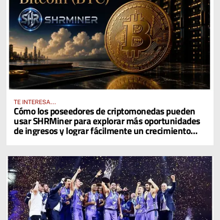
TE INTERESA...
Cómo los poseedores de criptomonedas pueden
usar SHRMiner para explorar más oportunidades
de ingresos y lograr fácilmente un crecimiento
diario del 4% en sus activos digitales