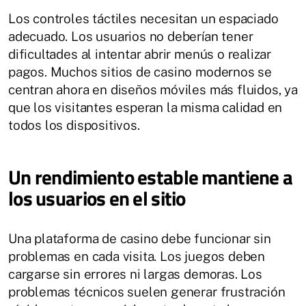
Los controles táctiles necesitan un espaciado
adecuado. Los usuarios no deberían tener
dificultades al intentar abrir menús o realizar
pagos. Muchos sitios de casino modernos se
centran ahora en diseños móviles más fluidos, ya
que los visitantes esperan la misma calidad en
todos los dispositivos.
Un rendimiento estable mantiene a
los usuarios en el sitio
Una plataforma de casino debe funcionar sin
problemas en cada visita. Los juegos deben
cargarse sin errores ni largas demoras. Los
problemas técnicos suelen generar frustración