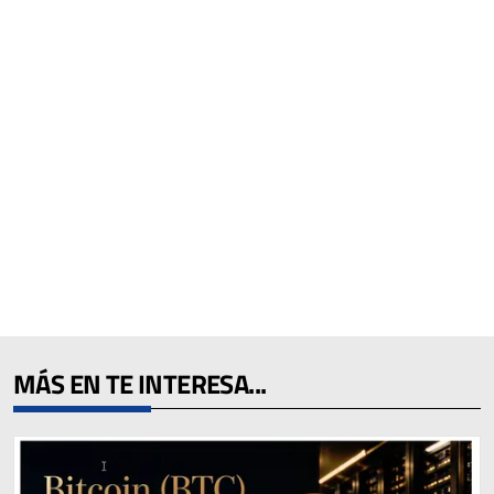
MÁS EN TE INTERESA...