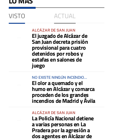
LO MÁS
VISTO
ACTUAL
ALCÁZAR DE SAN JUAN
El juzgado de Alcázar de
San Juan decreta prisión
provisional para cuatro
detenidos por robos y
estafas en salones de
juego
NO EXISTE NINGÚN INCENDIO
El olor a quemado y el
ACTIVO EN LA COMARCA
humo en Alcázar y comarca
proceden de los grandes
incendios de Madrid y Ávila
ALCÁZAR DE SAN JUAN
La Policía Nacional detiene
a varias personas en La
Pradera por la agresión a
dos agentes en Alcázar de