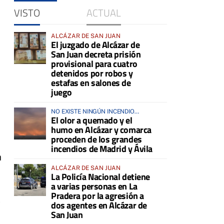
VISTO
ACTUAL
ALCÁZAR DE SAN JUAN
El juzgado de Alcázar de
San Juan decreta prisión
provisional para cuatro
detenidos por robos y
estafas en salones de
juego
NO EXISTE NINGÚN INCENDIO
El olor a quemado y el
ACTIVO EN LA COMARCA
humo en Alcázar y comarca
proceden de los grandes
incendios de Madrid y Ávila
a
ALCÁZAR DE SAN JUAN
La Policía Nacional detiene
a varias personas en La
Pradera por la agresión a
s
dos agentes en Alcázar de
San Juan