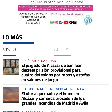
LO MÁS
VISTO
ACTUAL
ALCÁZAR DE SAN JUAN
El juzgado de Alcázar de San Juan
decreta prisión provisional para
cuatro detenidos por robos y estafas
en salones de juego
NO EXISTE NINGÚN INCENDIO ACTIVO EN LA
El olor a quemado y el humo en
COMARCA
Alcázar y comarca proceden de los
grandes incendios de Madrid y Ávila