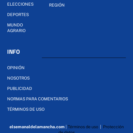
ELECCIONES
REGIÓN
DEPORTES
MUNDO
AGRARIO
INFO
OPINIÓN
NOSOTROS
PUBLICIDAD
NORMAS PARA COMENTARIOS
TÉRMINOS DE USO
elsemanaldelamancha.com
|
Términos de uso
|
Protección
de datos