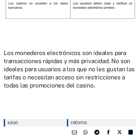
Los monederos electrónicos son ideales para
transacciones rápidas y más privacidad. No son
ideales para usuarios a los que no les gustan las
tarifas o necesitan acceso sin restricciones a
todas las promociones del casino.
JUEGO
CRÉDITOS