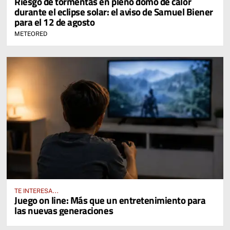
Riesgo de tormentas en pleno domo de calor
durante el eclipse solar: el aviso de Samuel Biener
para el 12 de agosto
METEORED
TE INTERESA...
Juego on line: Más que un entretenimiento para
las nuevas generaciones