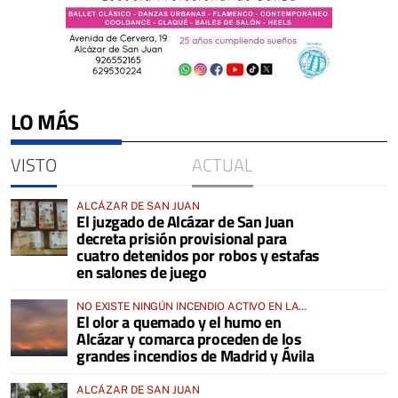
LO MÁS
VISTO
ACTUAL
ALCÁZAR DE SAN JUAN
El juzgado de Alcázar de San Juan
decreta prisión provisional para
cuatro detenidos por robos y estafas
en salones de juego
NO EXISTE NINGÚN INCENDIO ACTIVO EN LA
El olor a quemado y el humo en
COMARCA
Alcázar y comarca proceden de los
grandes incendios de Madrid y Ávila
ALCÁZAR DE SAN JUAN