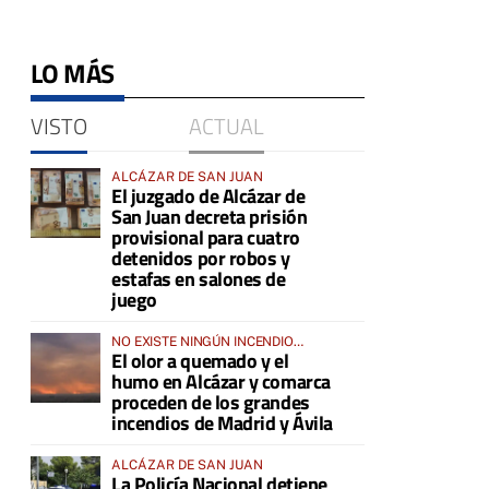
LO MÁS
VISTO
ACTUAL
ALCÁZAR DE SAN JUAN
El juzgado de Alcázar de
San Juan decreta prisión
provisional para cuatro
detenidos por robos y
estafas en salones de
juego
NO EXISTE NINGÚN INCENDIO
El olor a quemado y el
ACTIVO EN LA COMARCA
humo en Alcázar y comarca
proceden de los grandes
incendios de Madrid y Ávila
ALCÁZAR DE SAN JUAN
La Policía Nacional detiene