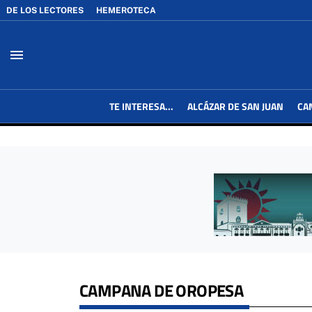
DE LOS LECTORES
HEMEROTECA
menu
TE INTERESA...
ALCÁZAR DE SAN JUAN
CA
CAMPANA DE OROPESA