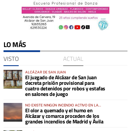
LO MÁS
VISTO
ACTUAL
ALCÁZAR DE SAN JUAN
El juzgado de Alcázar de San Juan
decreta prisión provisional para
cuatro detenidos por robos y estafas
en salones de juego
NO EXISTE NINGÚN INCENDIO ACTIVO EN LA
El olor a quemado y el humo en
COMARCA
Alcázar y comarca proceden de los
grandes incendios de Madrid y Ávila