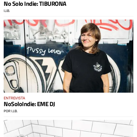
No Solo Indie: TIBURONA
I.J.B.
ENTREVISTA
NoSoloIndie: EME DJ
POR I.J.B.