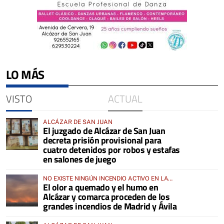
LO MÁS
VISTO
ACTUAL
ALCÁZAR DE SAN JUAN
El juzgado de Alcázar de San Juan
decreta prisión provisional para
cuatro detenidos por robos y estafas
en salones de juego
NO EXISTE NINGÚN INCENDIO ACTIVO EN LA
El olor a quemado y el humo en
COMARCA
Alcázar y comarca proceden de los
grandes incendios de Madrid y Ávila