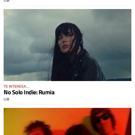
I.J.B.
TE INTERESA...
No Solo Indie: Rumia
I.J.B