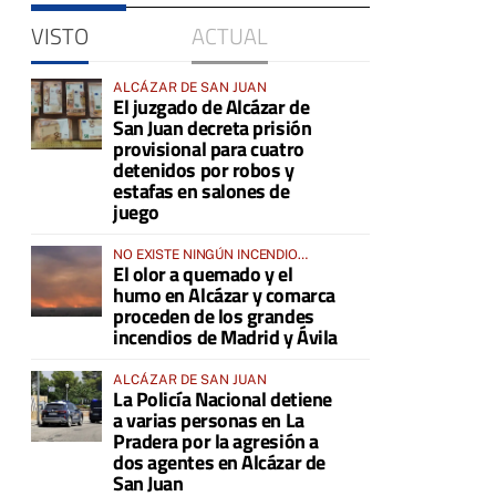
VISTO
ACTUAL
ALCÁZAR DE SAN JUAN
El juzgado de Alcázar de
San Juan decreta prisión
provisional para cuatro
detenidos por robos y
estafas en salones de
juego
NO EXISTE NINGÚN INCENDIO
El olor a quemado y el
ACTIVO EN LA COMARCA
humo en Alcázar y comarca
proceden de los grandes
incendios de Madrid y Ávila
ALCÁZAR DE SAN JUAN
La Policía Nacional detiene
a varias personas en La
Pradera por la agresión a
dos agentes en Alcázar de
San Juan