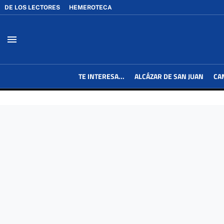
DE LOS LECTORES
HEMEROTECA
menu
TE INTERESA...
ALCÁZAR DE SAN JUAN
CA