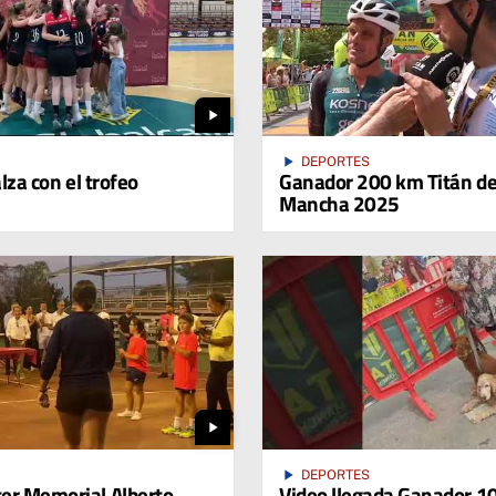
play_arrow
play_arrow
DEPORTES
lza con el trofeo
Ganador 200 km Titán de
n
Mancha 2025
play_arrow
play_arrow
DEPORTES
er Memorial Alberto
Video llegada Ganador 1