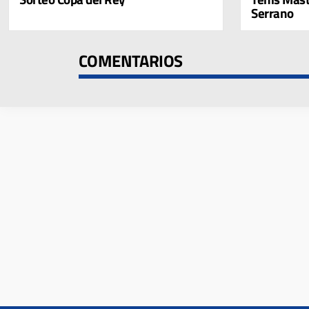
Serrano
COMENTARIOS