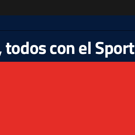
 todos con el Sport