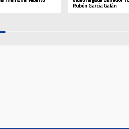
Rubén García Galán