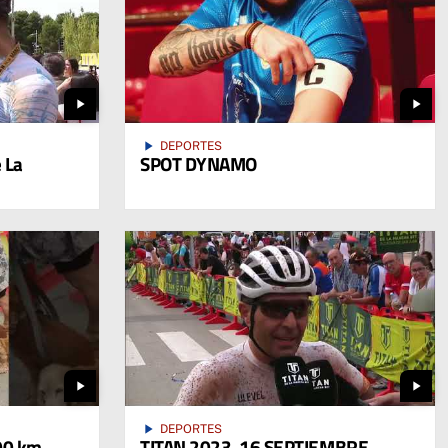
play_arrow
play_arrow
play_arrow
DEPORTES
 La
SPOT DYNAMO
play_arrow
play_arrow
play_arrow
DEPORTES
00 km
TITAN 2023, 16 SEPTIEMBRE,