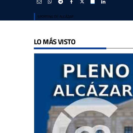
SPORTING DE ALCÁZAR
LO MÁS VISTO